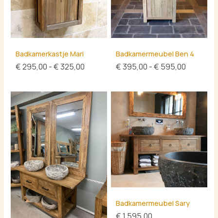
Badkamerkastje Mari
Badkamermeubel Ben 4
€
295,00
-
€
325,00
€
395,00
-
€
595,00
Badkamermeubel Sary
€
1.595,00