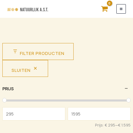
Ga
naar
de
inhoud
FILTER PRODUCTEN
SLUITEN
PRIJS
Prijs:
€ 295
—
€ 1.595