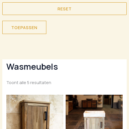
RESET
TOEPASSEN
Wasmeubels
Toont alle 5 resultaten
Prijsklasse:
Prijsklas
€ 295,00
€ 395,00
tot
tot
€ 325,00
€ 595,00