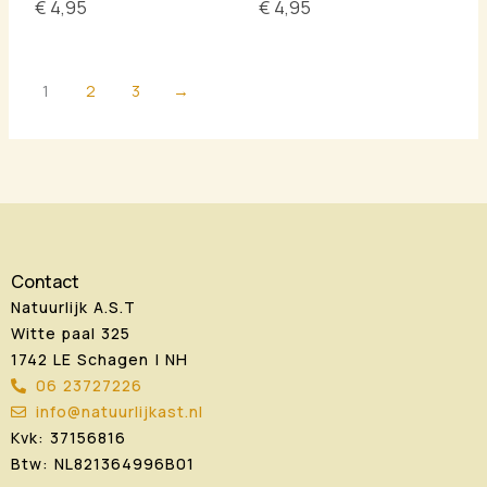
€
4,95
€
4,95
1
2
3
→
Contact
Natuurlijk A.S.T
Witte paal 325
1742 LE Schagen | NH
06 23727226
info@natuurlijkast.nl
Kvk: 37156816
Btw: NL821364996B01