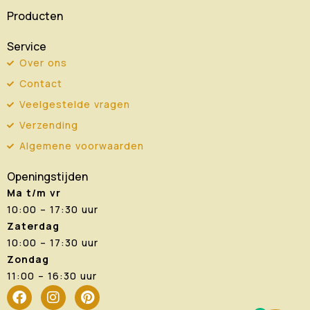
Producten
Service
Over ons
Contact
Veelgestelde vragen
Verzending
Algemene voorwaarden
Openingstijden
Ma t/m vr
10:00 – 17:30 uur
Zaterdag
10:00 – 17:30 uur
Zondag
11:00 – 16:30 uur
F
I
P
a
n
i