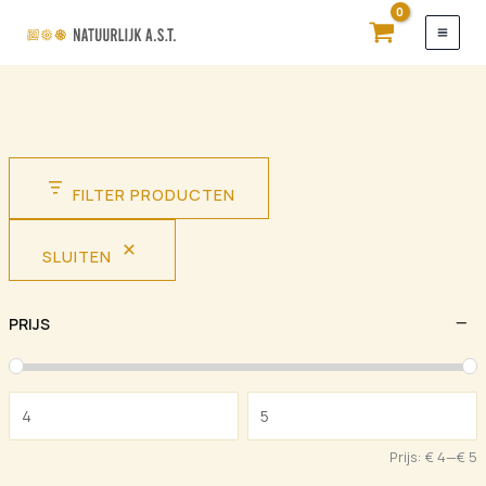
Ga
naar
de
inhoud
FILTER PRODUCTEN
SLUITEN
PRIJS
Prijs:
€ 4
—
€ 5