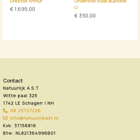
Dressoir Arthur
Onderstel staal dubbele
U
€
1.695,00
€
350,00
Contact
Natuurlijk A.S.T
Witte paal 325
1742 LE Schagen | NH
06 23727226
info@natuurlijkast.nl
Kvk: 37156816
Btw: NL821364996B01