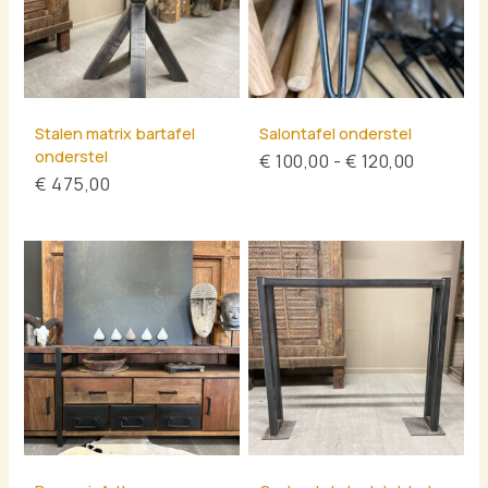
Stalen matrix bartafel
Salontafel onderstel
onderstel
€
100,00
-
€
120,00
€
475,00