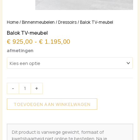
Prijsklasse:
Balok
Home
/
Binnenmeubelen
/
Dressoirs
/ Balok TV-meubel
€ 925,00
TV-
Balok TV-meubel
tot
meubel
€ 1.195,00
€
925,00
-
€
1.195,00
aantal
afmetingen
-
+
TOEVOEGEN AAN WINKELWAGEN
Dit product is vanwege gewicht, formaat of
kwetsbaarheid niet online te bestellen. Na je