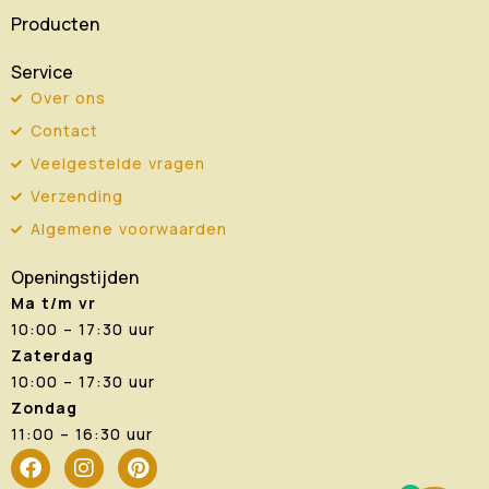
Producten
Service
Over ons
Contact
Veelgestelde vragen
Verzending
Algemene voorwaarden
Openingstijden
Ma t/m vr
10:00 – 17:30 uur
Zaterdag
10:00 – 17:30 uur
Zondag
11:00 – 16:30 uur
F
I
P
a
n
i