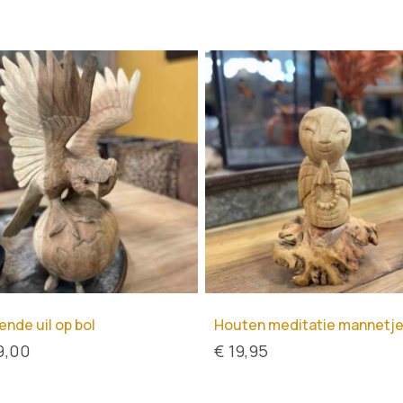
ende uil op bol
Houten meditatie mannetj
9,00
€
19,95