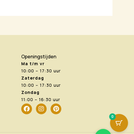
Openingstijden
Ma t/m vr
10:00 – 17:30 uur
Zaterdag
10:00 – 17:30 uur
Zondag
11:00 – 16:30 uur
F
I
P
a
n
i
0
c
s
n
e
t
t
b
a
e