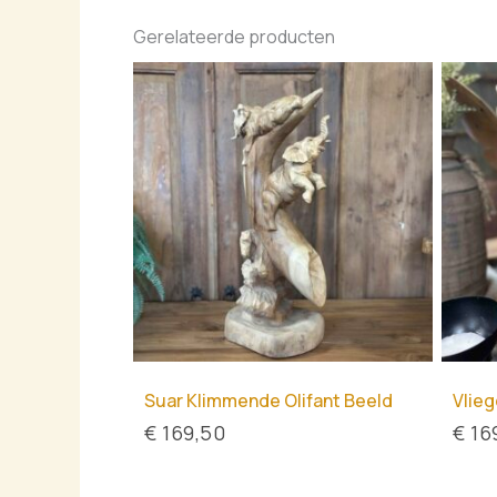
Gerelateerde producten
Suar Klimmende Olifant Beeld
Vlieg
€
169,50
€
16