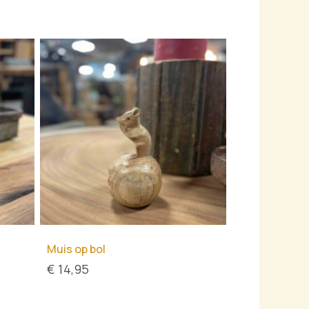
e
Muis op bol
€
14,95