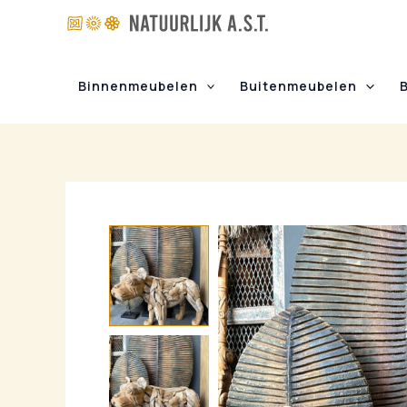
Ga
naar
de
inhoud
Binnenmeubelen
Buitenmeubelen