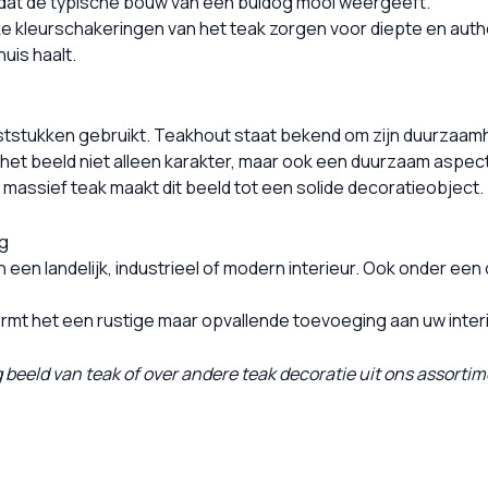
 dat de typische bouw van een buldog mooi weergeeft.
ke kleurschakeringen van het teak zorgen voor diepte en authe
huis haalt.
eststukken gebruikt. Teakhout staat bekend om zijn duurzaamh
 het beeld niet alleen karakter, maar ook een duurzaam aspect
massief teak maakt dit beeld tot een solide decoratieobject.
ng
n een landelijk, industrieel of modern interieur. Ook onder e
vormt het een rustige maar opvallende toevoeging aan uw interie
g beeld van teak of over andere teak decoratie uit ons assort