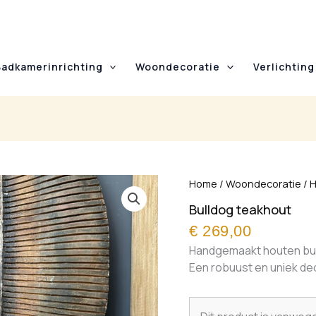
Badkamerinrichting
Woondecoratie
Verlichting
Home
/
Woondecoratie
/
H
Bulldog teakhout
€
269,00
Handgemaakt houten bul
Een robuust en uniek dec