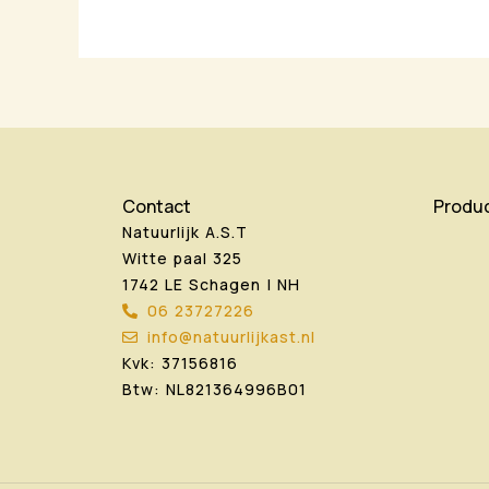
Contact
Produ
Natuurlijk A.S.T
Witte paal 325
1742 LE Schagen | NH
06 23727226
info@natuurlijkast.nl
Kvk: 37156816
Btw: NL821364996B01