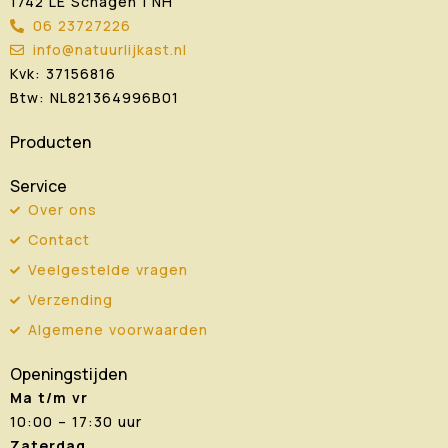
1742 LE Schagen | NH
06 23727226
info@natuurlijkast.nl
Kvk: 37156816
Btw: NL821364996B01
Producten
Service
Over ons
Contact
Veelgestelde vragen
Verzending
Algemene voorwaarden
Openingstijden
Ma t/m vr
10:00 – 17:30 uur
Zaterdag