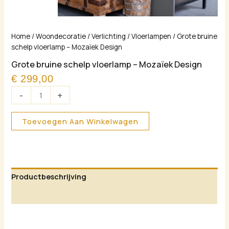
Grote
Home
/
Woondecoratie
/
Verlichting
/
Vloerlampen
/ Grote bruine
bruine
schelp vloerlamp – Mozaïek Design
schelp
Grote bruine schelp vloerlamp – Mozaïek Design
vloerlamp
€
299,00
-
Mozaïek
-
+
Design
aantal
Toevoegen Aan Winkelwagen
Productbeschrijving
Aanvullende informatie