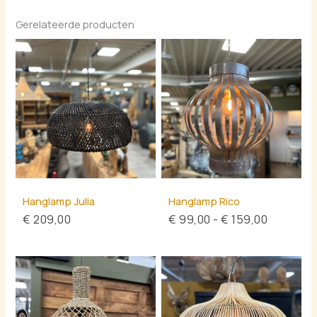
Gerelateerde producten
Prijsklas
€ 99,00
tot
€ 159,00
Hanglamp Julia
Hanglamp Rico
€
209,00
€
99,00
-
€
159,00