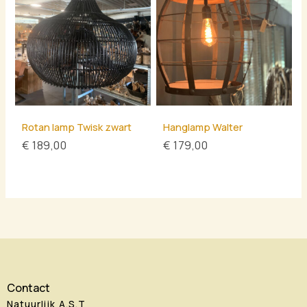
Rotan lamp Twisk zwart
Hanglamp Walter
€
189,00
€
179,00
Contact
Natuurlijk A.S.T