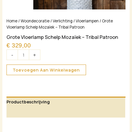
Grote
Home
/
Woondecoratie
/
Verlichting
/
Vloerlampen
/ Grote
Vloerlamp
Vloerlamp Schelp Mozaïek – Tribal Patroon
Schelp
Grote Vloerlamp Schelp Mozaïek – Tribal Patroon
Mozaïek
€
329,00
–
Tribal
-
+
Patroon
aantal
Toevoegen Aan Winkelwagen
Productbeschrijving
Aanvullende informatie