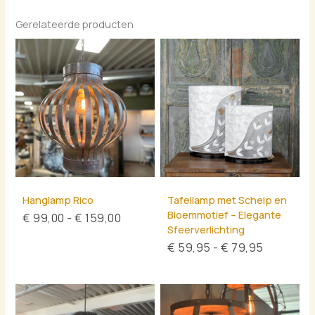
Gerelateerde producten
Prijsklasse:
Prijsklas
€ 99,00
€ 59,95
tot
tot
€ 159,00
€ 79,95
Hanglamp Rico
Tafellamp met Schelp en
Bloemmotief – Elegante
€
99,00
-
€
159,00
Sfeerverlichting
€
59,95
-
€
79,95