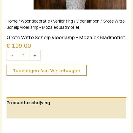
Grote
Home
/
Woondecoratie
/
Verlichting
/
Vloerlampen
/ Grote Witte
Witte
Schelp Vloerlamp – Mozaïek Bladmotief
Schelp
Grote Witte Schelp Vloerlamp – Mozaïek Bladmotief
Vloerlamp
€
199,00
–
Mozaïek
-
+
Bladmotief
aantal
Toevoegen Aan Winkelwagen
Productbeschrijving
Aanvullende informatie