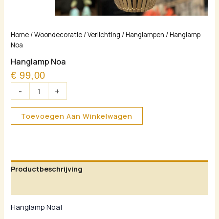
Hanglamp
Home
/
Woondecoratie
/
Verlichting
/
Hanglampen
/ Hanglamp
Noa
Noa
aantal
Hanglamp Noa
€
99,00
-
+
Toevoegen Aan Winkelwagen
Productbeschrijving
Aanvullende informatie
Hanglamp Noa!