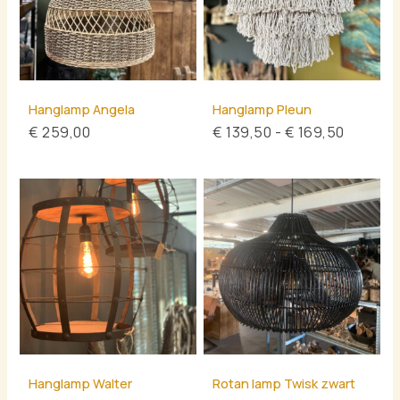
Hanglamp Angela
Hanglamp Pleun
€
259,00
€
139,50
-
€
169,50
Hanglamp Walter
Rotan lamp Twisk zwart