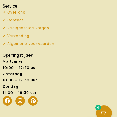
Service
Over ons
Contact
Veelgestelde vragen
Verzending
Algemene voorwaarden
Openingstijden
Ma t/m vr
10:00 – 17:30 uur
Zaterdag
10:00 – 17:30 uur
Zondag
11:00 – 16:30 uur
F
I
P
a
n
i
0
c
s
n
e
t
t