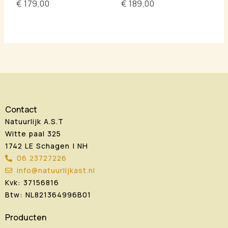
€
179,00
€
189,00
Contact
Natuurlijk A.S.T
Witte paal 325
1742 LE Schagen | NH
06 23727226
info@natuurlijkast.nl
Kvk: 37156816
Btw: NL821364996B01
Producten