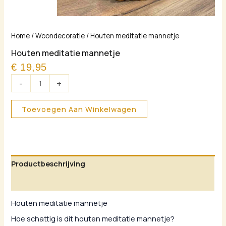
Houten
Home
/
Woondecoratie
/ Houten meditatie mannetje
meditatie
Houten meditatie mannetje
mannetje
€
19,95
aantal
-
+
Toevoegen Aan Winkelwagen
Productbeschrijving
Aanvullende informatie
Houten meditatie mannetje
Hoe schattig is dit houten meditatie mannetje?