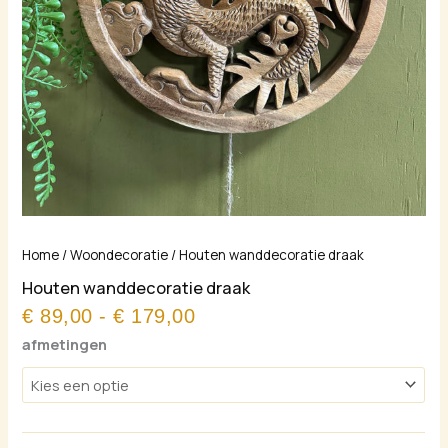
Prijsklasse:
Houten
Home
/
Woondecoratie
/ Houten wanddecoratie draak
€ 89,00
wanddecoratie
Houten wanddecoratie draak
tot
draak
€ 179,00
€
89,00
-
€
179,00
aantal
afmetingen