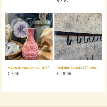
€
7,95
Matroze vaasje met reliëf
Metalen kapstok 7 haken
€
7,95
€
29,95