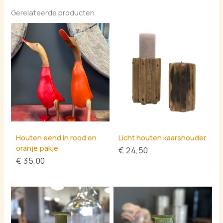
Gerelateerde producten
Houten eend in rood en
Licht houten kaarshouder
oranje pakje
€
24,50
€
35,00