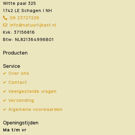
Witte paal 325
1742 LE Schagen | NH
06 23727226
info@natuurlijkast.nl
Kvk: 37156816
Btw: NL821364996B01
Producten
Service
Over ons
Contact
Veelgestelde vragen
Verzending
Algemene voorwaarden
Openingstijden
Ma t/m vr