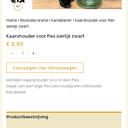
Kaarshouder
Home
/
Woondecoratie
/
Kandelaren
/ Kaarshouder voor fles
voor
sierlijk zwart
fles
Kaarshouder voor fles sierlijk zwart
sierlijk
€
6,95
zwart
aantal
-
+
Toevoegen Aan Winkelwagen
Metalen kaarshouder voor in een fles.
Maak van een lege fles eenvoudig een sfeervolle
kandelaar.
Productbeschrijving
Aanvullende informatie