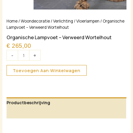
Organische
Home
/
Woondecoratie
/
Verlichting
/
Vloerlampen
/ Organische
Lampvoet
Lampvoet – Verweerd Wortelhout
–
Organische Lampvoet – Verweerd Wortelhout
Verweerd
€
265,00
Wortelhout
aantal
-
+
Toevoegen Aan Winkelwagen
Productbeschrijving
Aanvullende informatie