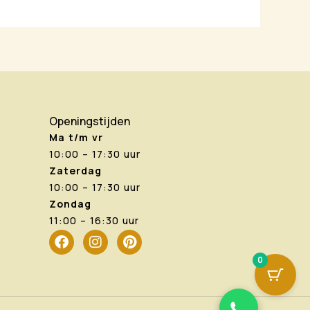
Openingstijden
Ma t/m vr
10:00 – 17:30 uur
Zaterdag
10:00 – 17:30 uur
Zondag
11:00 – 16:30 uur
F
I
P
a
n
i
0
c
s
n
e
t
t
b
a
e
o
g
r