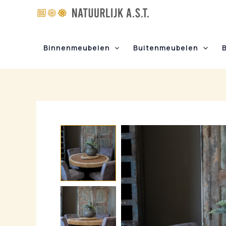
Ga
naar
de
inhoud
Binnenmeubelen
Buitenmeubelen