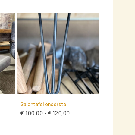
Prijsklasse:
€ 100,00
tot
€ 120,00
Salontafel onderstel
€
100,00
-
€
120,00