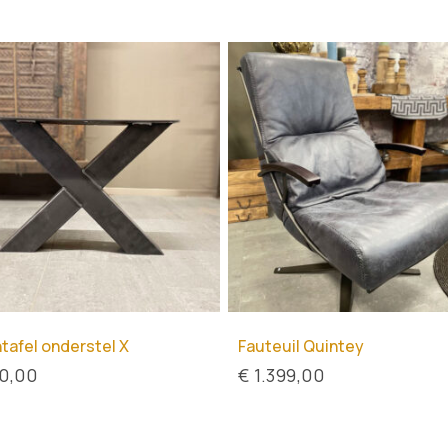
tafel onderstel X
Fauteuil Quintey
0,00
€
1.399,00