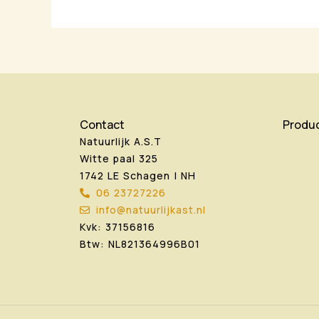
Contact
Produ
Natuurlijk A.S.T
Witte paal 325
1742 LE Schagen | NH
06 23727226
info@natuurlijkast.nl
Kvk: 37156816
Btw: NL821364996B01