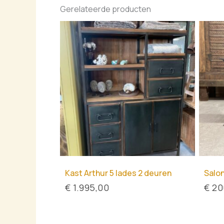
Gerelateerde producten
Kast Arthur 5 lades 2 deuren
Salon
€
1.995,00
€
20