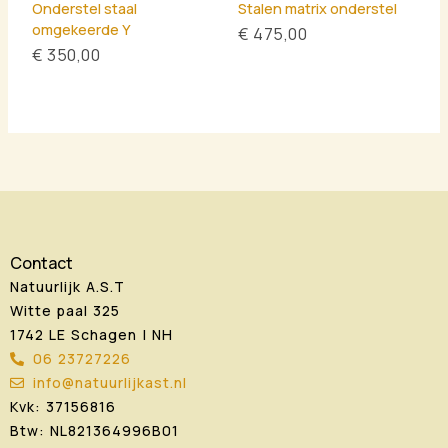
Onderstel staal
Stalen matrix onderstel
omgekeerde Y
€
475,00
€
350,00
Contact
Natuurlijk A.S.T
Witte paal 325
1742 LE Schagen | NH
06 23727226
info@natuurlijkast.nl
Kvk: 37156816
Btw: NL821364996B01