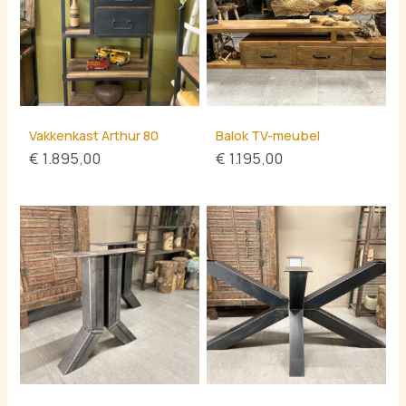
Vakkenkast Arthur 80
Balok TV-meubel
€
1.895,00
€
1.195,00