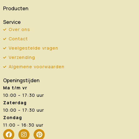
Producten
Service
Over ons
Contact
Veelgestelde vragen
Verzending
Algemene voorwaarden
Openingstijden
Ma t/m vr
10:00 – 17:30 uur
Zaterdag
10:00 – 17:30 uur
Zondag
11:00 – 16:30 uur
F
I
P
a
n
i