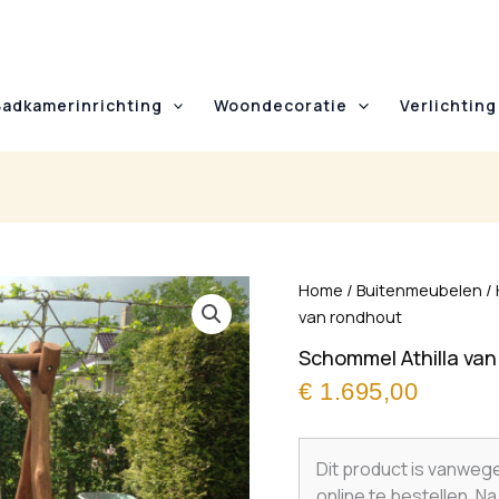
Badkamerinrichting
Woondecoratie
Verlichting
Home
/
Buitenmeubelen
/
van rondhout
Schommel Athilla va
€
1.695,00
Dit product is vanweg
online te bestellen. N