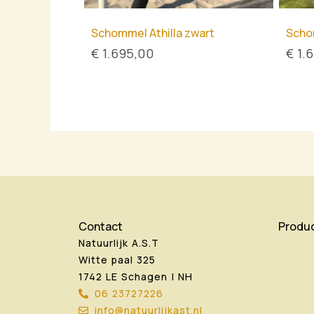
Schommel Athilla zwart
Schom
€
1.695,00
€
1.
Contact
Produ
Natuurlijk A.S.T
Witte paal 325
1742 LE Schagen | NH
06 23727226
info@natuurlijkast.nl