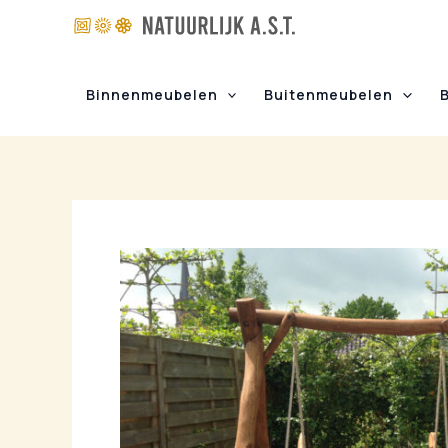
Ga
naar
de
inhoud
Binnenmeubelen
Buitenmeubelen