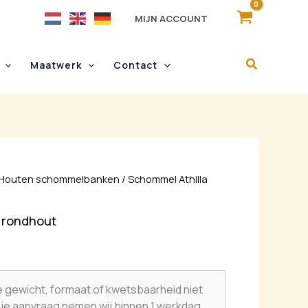
MIJN ACCOUNT
Maatwerk
Contact
Houten schommelbanken
/ Schommel Athilla
n rondhout
e gewicht, formaat of kwetsbaarheid niet
a je aanvraag nemen wij binnen 1 werkdag