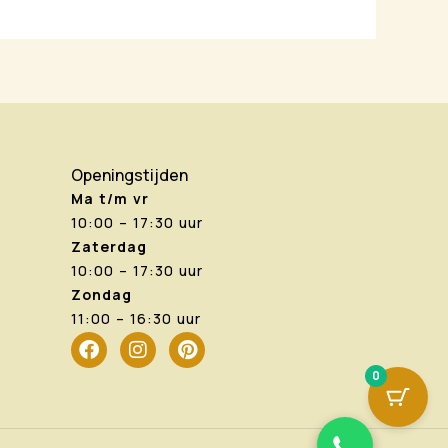
Openingstijden
Ma t/m vr
10:00 – 17:30 uur
Zaterdag
10:00 – 17:30 uur
Zondag
11:00 – 16:30 uur
F
I
P
a
n
i
0
c
s
n
e
t
t
b
a
e
o
g
r