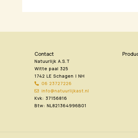
Contact
Produ
Natuurlijk A.S.T
Witte paal 325
1742 LE Schagen | NH
06 23727226
info@natuurlijkast.nl
Kvk: 37156816
Btw: NL821364996B01