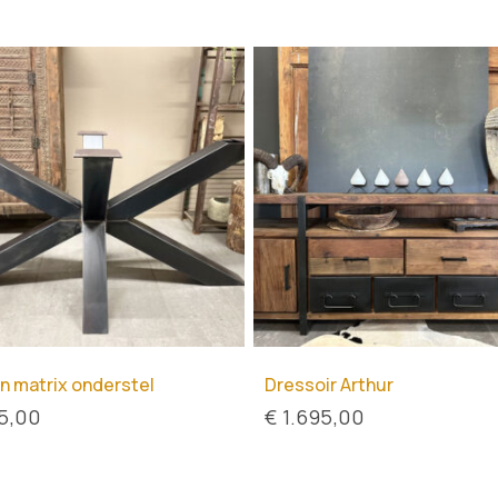
n matrix onderstel
Dressoir Arthur
5,00
€
1.695,00