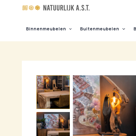
Ga
naar
de
inhoud
Binnenmeubelen
Buitenmeubelen