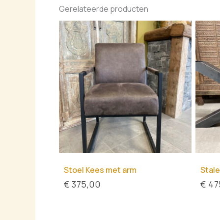
Gerelateerde producten
Stoel Kees met arm
Stale
€
375,00
€
47