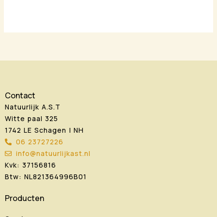
Contact
Natuurlijk A.S.T
Witte paal 325
1742 LE Schagen | NH
06 23727226
info@natuurlijkast.nl
Kvk: 37156816
Btw: NL821364996B01
Producten