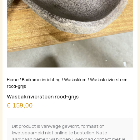
Home
/
Badkamerinrichting
/
Wasbakken
/ Wasbak riviersteen
rood-grijs
Wasbak riviersteen rood-grijs
€
159,00
Dit product is vanwege gewicht, formaat of
kwetsbaarheid niet online te bestellen. Na je
aanvraag nemen wij binnen 1 werkdag contact met je