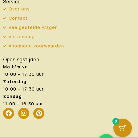
Service
Over ons
Contact
Veelgestelde vragen
Verzending
Algemene voorwaarden
Openingstijden
Ma t/m vr
10:00 – 17:30 uur
Zaterdag
10:00 – 17:30 uur
Zondag
11:00 – 16:30 uur
F
I
P
a
n
i
0
c
s
n
e
t
t
b
a
e