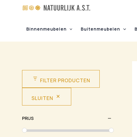
Ga
naar
de
inhoud
Binnenmeubelen
Buitenmeubelen
FILTER PRODUCTEN
SLUITEN
PRIJS