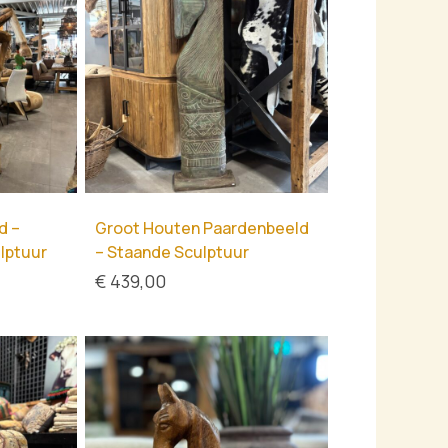
d –
Groot Houten Paardenbeeld
lptuur
– Staande Sculptuur
€
439,00