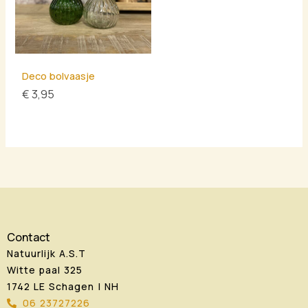
Deco bolvaasje
€
3,95
Contact
Natuurlijk A.S.T
Witte paal 325
1742 LE Schagen | NH
06 23727226