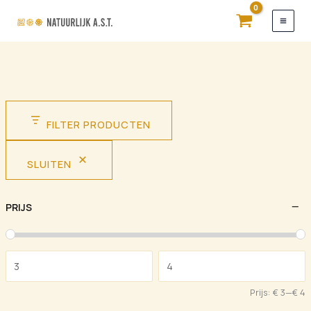
Ga
naar
de
inhoud
FILTER PRODUCTEN
SLUITEN
PRIJS
Prijs:
€ 3
—
€ 4