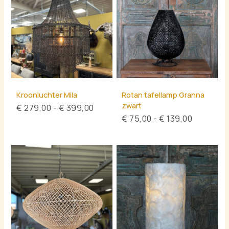
€ 399,00
€ 139,00
Kroonluchter Mila
Rotan tafellamp Granna
zwart
€
279,00
-
€
399,00
€
75,00
-
€
139,00