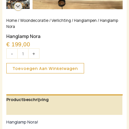
Hanglamp
Home
/
Woondecoratie
/
Verlichting
/
Hanglampen
/ Hanglamp
Nora
Nora
aantal
Hanglamp Nora
€
199,00
-
+
Toevoegen Aan Winkelwagen
Productbeschrijving
Aanvullende informatie
Hanglamp Nora!