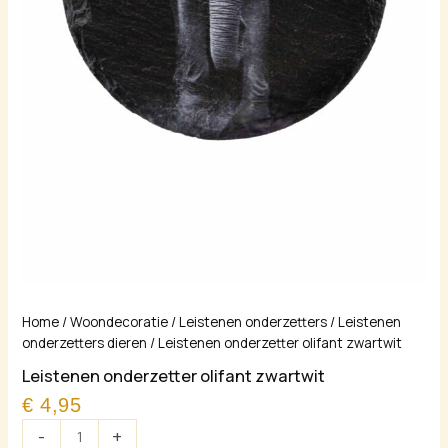
Leistenen
Home
/
Woondecoratie
/
Leistenen onderzetters
/
Leistenen
onderzetter
onderzetters dieren
/ Leistenen onderzetter olifant zwartwit
olifant
Leistenen onderzetter olifant zwartwit
zwartwit
€
4,95
aantal
-
+