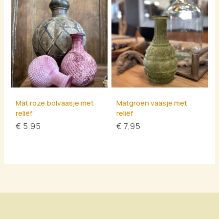
Mat roze bolvaasje met
Matgroen vaasje met
reliëf
reliëf
€
5,95
€
7,95