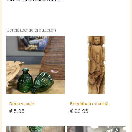
Gerelateerde producten
Deco vaasje
Boeddha in stam XL
€
5,95
€
99,95