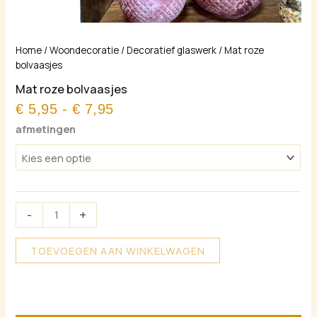
Prijsklasse:
Mat
Home
/
Woondecoratie
/
Decoratief glaswerk
/ Mat roze
€ 5,95
roze
bolvaasjes
tot
bolvaasjes
Mat roze bolvaasjes
€ 7,95
aantal
€
5,95
-
€
7,95
afmetingen
-
+
TOEVOEGEN AAN WINKELWAGEN