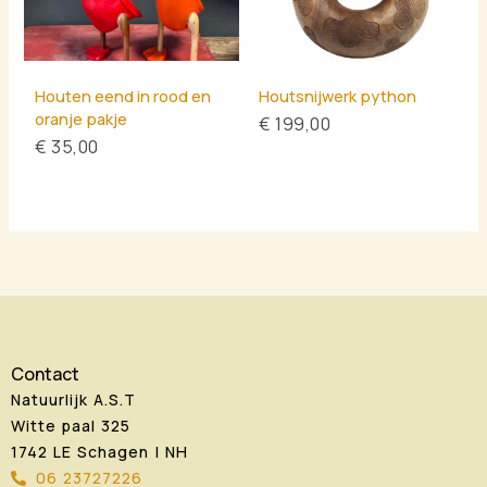
Houten eend in rood en
Houtsnijwerk python
oranje pakje
€
199,00
€
35,00
Contact
Natuurlijk A.S.T
Witte paal 325
1742 LE Schagen | NH
06 23727226