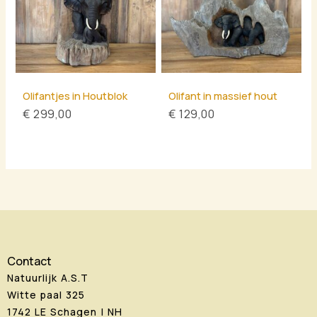
Olifantjes in Houtblok
Olifant in massief hout
€
299,00
€
129,00
Contact
Natuurlijk A.S.T
Witte paal 325
1742 LE Schagen | NH