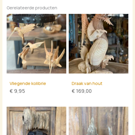
Gerelateerde producten
Vliegende kolibrie
Draak van hout
€
9,95
€
169,00