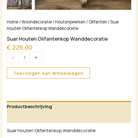
Suar
Home
/
Woondecoratie
/
Houtsnijwerken
/
Olifanten
/ Suar
Houten
Houten Olifantenkop Wanddecoratie
Olifantenkop
Suar Houten Olifantenkop Wanddecoratie
Wanddecoratie
€
229,00
aantal
-
+
Toevoegen Aan Winkelwagen
Productbeschrijving
Aanvullende informatie
Suar Houten Olifantenkop Wanddecoratie